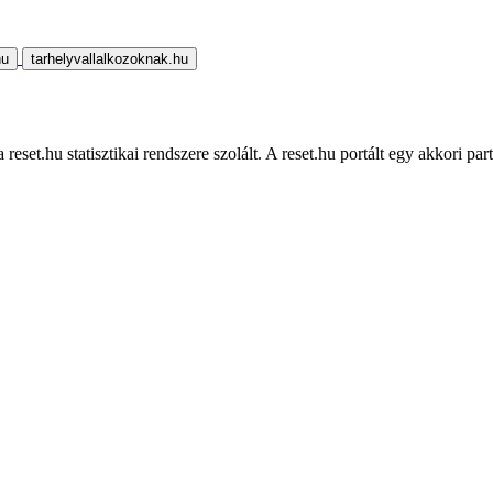
hu
tarhelyvallalkozoknak.hu
eset.hu statisztikai rendszere szolált. A reset.hu portált egy akkori part