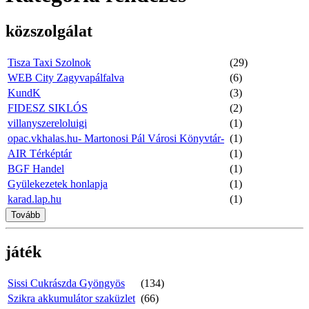
közszolgálat
Tisza Taxi Szolnok
(29)
WEB City Zagyvapálfalva
(6)
KundK
(3)
FIDESZ SIKLÓS
(2)
villanyszereloluigi
(1)
opac.vkhalas.hu- Martonosi Pál Városi Könyvtár-
(1)
AIR Térképtár
(1)
BGF Handel
(1)
Gyülekezetek honlapja
(1)
karad.lap.hu
(1)
Tovább
játék
Sissi Cukrászda Gyöngyös
(134)
Szikra akkumulátor szaküzlet
(66)