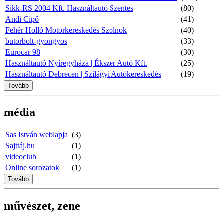
Sikk-RS 2004 Kft. Használtautó Szentes
(80)
Andi Cipő
(41)
Fehér Holló Motorkereskedés Szolnok
(40)
butorbolt-gyongyos
(33)
Eurocar 98
(30)
Használtautó Nyíregyháza | Ékszer Autó Kft.
(25)
Használtautó Debrecen | Szilágyi Autókereskedés
(19)
Tovább
média
Sas István weblapja
(3)
Sajttáj.hu
(1)
videoclub
(1)
Online sorozatok
(1)
Tovább
művészet, zene