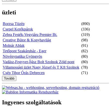
üzleti
Borzsa Tüzép
(890)
Csepel Kerékpárok
(336)
Zebra Festék-Vegyiáru Premier Bt.
(319)
Creative Bútor & Konyhavilág
(98)
Molnár Ablak
(91)
Tetőpont Szakáruház - Eger
(82)
Növénypatika Gyöngyös
(80)
Vadász-Fegyver-Íjász Bolt Szolnok Zöld pont
(80)
Villamossági üzlet Nagy József és T Kft Szolnok
(78)
Csép Tibor Órás Debrecen
(71)
Tovább
Ingyenes szolgáltatások