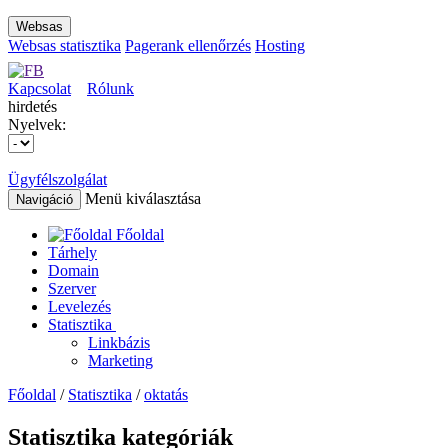
Websas
Websas statisztika
Pagerank ellenőrzés
Hosting
Kapcsolat
Rólunk
hirdetés
Nyelvek:
Ügyfélszolgálat
Menü kiválasztása
Navigáció
Főoldal
Tárhely
Domain
Szerver
Levelezés
Statisztika
Linkbázis
Marketing
Főoldal
/
Statisztika
/
oktatás
Statisztika kategóriák