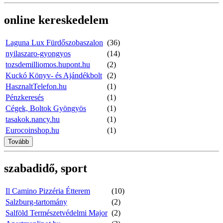
online kereskedelem
Laguna Lux Fürdőszobaszalon
(36)
nyilaszaro-gyongyos
(14)
tozsdemilliomos.hupont.hu
(2)
Kuckó Könyv- és Ajándékbolt
(2)
HasznaltTelefon.hu
(1)
Pénzkeresés
(1)
Cégek, Boltok Gyöngyös
(1)
tasakok.nancy.hu
(1)
Eurocoinshop.hu
(1)
Tovább
szabadidő, sport
Il Camino Pizzéria Étterem
(10)
Salzburg-tartomány
(2)
Salföld Természetvédelmi Major
(2)