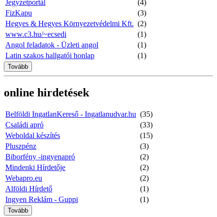
Jegyzetportál
(4)
FizKapu
(3)
Hegyes & Hegyes Környezetvédelmi Kft.
(2)
www.c3.hu/~ecsedi
(1)
Angol feladatok - Üzleti angol
(1)
Latin szakos hallgatói honlap
(1)
Tovább
online hirdetések
Belföldi IngatlanKereső - Ingatlanudvar.hu
(35)
Családi apró
(33)
Weboldal készítés
(15)
Pluszpénz
(3)
Biborfény -ingyenapró
(2)
Mindenki Hírdetője
(2)
Webapro.eu
(2)
Alföldi Hírdető
(1)
Ingyen Reklám - Guppi
(1)
Tovább