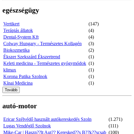
egészségügy
Vertikert
(147)
Terápiás állatok
(4)
Dental-System Kft
(4)
Colway Hungary - Természetes Kollagén
(3)
Biokozmetika
(2)
Ékszer Szekszárd Ékszertrend
(1)
Keleti medicina - Természetes gyógymódok
(1)
klimax
(1)
Korona Patika Szolnok
(1)
Kínai Medicina
(1)
Tovább
autó-motor
Ericar Szélvédő használt autókereskedés Szoln
(1.271)
Lugas Vendéglő Szolnok
(111)
Mike-Car | Haszn??lt Aut?? Keresked??s B??k??scsab
(100)