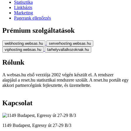
Statisztika
Linkbázis
Marketing
Pagerank ellenőrzés
Prémium szolgáltatások
webhosting.websas.hu
serverhosting.websas.hu
viphosting.websas.hu
tarhelyvallalkozoknak.hu
Rólunk
A websas.hu első verziója 2002 végén készült el. A rendszer
alapjául a reset.hu statisztikai rendszere szolált. A reset.hu portált egy
akkori partnercégünk fejlesztette, és üzemeltette.
Kapcsolat
1149 Budapest, Egressy út 27-29 B/3