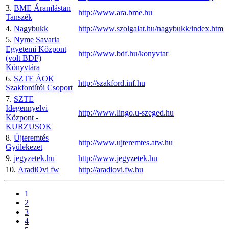
3.
BME Áramlástan
http://www.ara.bme.hu
Tanszék
4.
Nagybukk
http://www.szolgalat.hu/nagybukk/index.htm
5.
Nyme Savaria
Egyetemi Központ
http://www.bdf.hu/konyvtar
(volt BDF)
Könyvtára
6.
SZTE ÁOK
http://szakford.inf.hu
Szakfordítói Csoport
7.
SZTE
Idegennyelvi
http://www.lingo.u-szeged.hu
Központ -
KURZUSOK
8.
Újteremtés
http://www.ujteremtes.atw.hu
Gyülekezet
9.
jegyzetek.hu
http://www.jegyzetek.hu
10.
AradiOvi fw
http://aradiovi.fw.hu
1
2
3
4