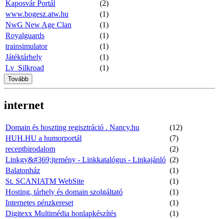
Kaposvár Portál
(2)
www.bogesz.atw.hu
(1)
NwG New Age Clan
(1)
Royalguards
(1)
trainsimulator
(1)
Játéktárhely
(1)
Lv_Silkroad
(1)
Tovább
internet
Domain és hoszting regisztráció . Nancy.hu
(12)
HUH.HU a humorportál
(7)
receptbirodalom
(2)
Linkgy&#369;jtemény - Linkkatalógus - Linkajánló
(2)
Balatonház
(1)
St. SCANIATM WebSite
(1)
Hosting, tárhely és domain szolgáltató
(1)
Internetes pénzkereset
(1)
Digitexx Multimédia honlapkészítés
(1)