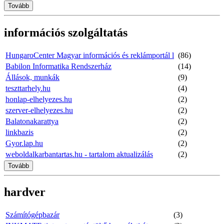
Tovább
információs szolgáltatás
HungaroCenter Magyar információs és reklámportál l
(86)
Babilon Informatika Rendszerház
(14)
Állások, munkák
(9)
teszttarhely.hu
(4)
honlap-elhelyezes.hu
(2)
szerver-elhelyezes.hu
(2)
Balatonakarattya
(2)
linkbazis
(2)
Gyor.lap.hu
(2)
weboldalkarbantartas.hu - tartalom aktualizálás
(2)
Tovább
hardver
Számítógépbazár
(3)