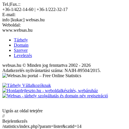
Tel.|Fax.::
+36-1/422-14-60 | +36-1/222-32-17
E-mail:
info [kukac] websas.hu
Weboldal:
www.websas.hu
Tárhely
Domain
Szerver
Levelezés
websas.hu © Minden jog fenntartva 2002 - 2026
Adatkezelés nyilvántartási száma: NAIH-89504/2015.
Ugrás az oldal tetejére
//
Bejelentkezés
/statistics/index.php?param=lister&catid=14