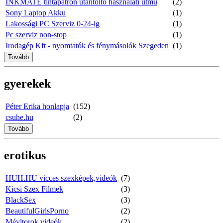
INKMATE tintapatron utántöltő használati útmu
(2)
Sony Laptop Akku
(1)
Lakossági PC Szerviz 0-24-ig
(1)
Pc szerviz non-stop
(1)
Irodagép Kft - nyomtatók és fénymásolók Szegeden
(1)
Tovább
gyerekek
Péter Erika honlapja
(152)
csuhe.hu
(2)
Tovább
erotikus
HUH.HU vicces szexképek,videók
(7)
Kicsi Szex Filmek
(3)
BlackSex
(3)
BeautifulGirlsPorno
(2)
Méyltorok videók
(2)