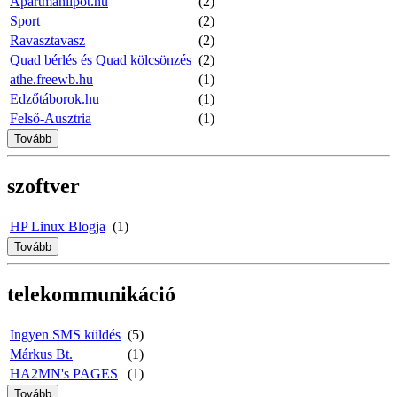
Apartmanlipot.hu
(2)
Sport
(2)
Ravasztavasz
(2)
Quad bérlés és Quad kölcsönzés
(2)
athe.freewb.hu
(1)
Edzőtáborok.hu
(1)
Felső-Ausztria
(1)
Tovább
szoftver
HP Linux Blogja
(1)
Tovább
telekommunikáció
Ingyen SMS küldés
(5)
Márkus Bt.
(1)
HA2MN's PAGES
(1)
Tovább