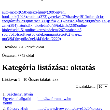
autó-motor(658)
egészségügy(209)
egyéni
honlapok(1028)
erotikus(373)
gyerekek(79)
hardver(91)
információs
szolgáltatás(280)
internet(300)
játék(291)
közszolgálat(208)
média(146)
zene(394)
naturisták, bioéletmód(39)
oktatás(238)
online
hirdetések(151)
online kereskedelem(267)
szabadidő,
sport(515)
szoftver(56)
telekommunikáció(62)
warez,
mp3(94)
ügynökségek(44)
üzleti(2220)
+ további 3815 privát oldal
Összesen 7743 oldal
Kategória listázása: oktatás
Listázva:
1 - 10
Összes találat:
238
Oldalakként:
1.
Széchenyi István
Egyetem hallgatói
http://szeforum.uw.hu
fórum
2.
Kölcsey High
http://www.freeweb.hu/dave1526/kolcsey