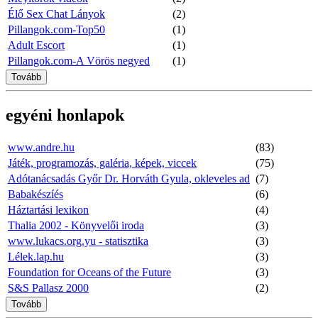
Élő Sex Chat Lányok
(2)
Pillangok.com-Top50
(1)
Adult Escort
(1)
Pillangok.com-A Vörös negyed
(1)
Tovább
egyéni honlapok
www.andre.hu
(83)
Játék, programozás, galéria, képek, viccek
(75)
Adótanácsadás Győr Dr. Horváth Gyula, okleveles ad
(7)
Babakészíés
(6)
Háztartási lexikon
(4)
Thalia 2002 - Könyvelői iroda
(3)
www.lukacs.org.yu - statisztika
(3)
Lélek.lap.hu
(3)
Foundation for Oceans of the Future
(3)
S&S Pallasz 2000
(2)
Tovább