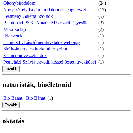
Öltönybirodalom
(24)
Nagyszékely István: irodalom és tengerészet
(17)
Festmény Galéria Szolnok
(5)
Balaton M. & K. Amat?r M?vészeti Egyesület
(3)
Moonka lap
(2)
fbidézetek
(1)
L?rincz L. László nemhivatalos weblapja
(1)
Sirály-internetes irodalmi folyóirat
(1)
zalanepmuveszet/index
(1)
Petneházi Szilvia egyedi, kézzel festett üvegképei
(1)
Tovább
naturisták, bioéletmód
Bio Banat - Bio Bánát
(1)
Tovább
oktatás