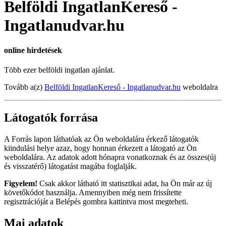
Belföldi IngatlanKereső -
Ingatlanudvar.hu
online hirdetések
Több ezer belföldi ingatlan ajánlat.
Tovább a(z)
Belföldi IngatlanKereső - Ingatlanudvar.hu
weboldalra
Látogatók forrása
A Forrás lapon láthatóak az Ön weboldalára érkező látogatók
kiindulási helye azaz, hogy honnan érkezett a látogató az Ön
weboldalára. Az adatok adott hónapra vonatkoznak és az összes(új
és visszatérő) látogatást magába foglalják.
Figyelem!
Csak akkor látható itt statisztikai adat, ha Ön már az új
követőkódot használja. Amennyiben még nem frissítette
regisztrációját a Belépés gombra kattintva most megteheti.
Mai adatok