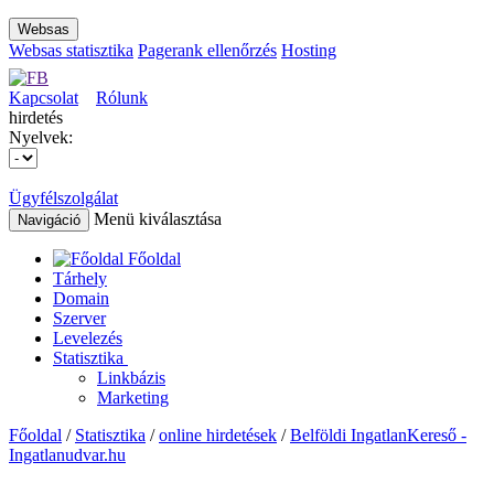
Websas
Websas statisztika
Pagerank ellenőrzés
Hosting
Kapcsolat
Rólunk
hirdetés
Nyelvek:
Ügyfélszolgálat
Menü kiválasztása
Navigáció
Főoldal
Tárhely
Domain
Szerver
Levelezés
Statisztika
Linkbázis
Marketing
Főoldal
/
Statisztika
/
online hirdetések
/
Belföldi IngatlanKereső -
Ingatlanudvar.hu