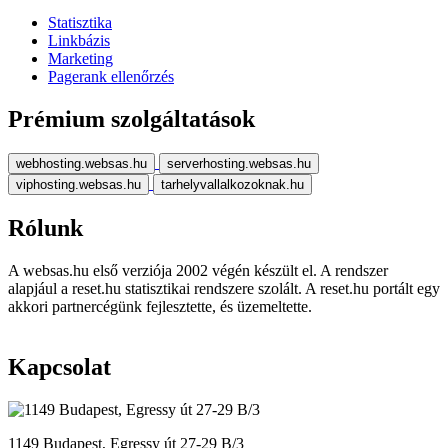
Statisztika
Linkbázis
Marketing
Pagerank ellenőrzés
Prémium szolgáltatások
webhosting.websas.hu
serverhosting.websas.hu
viphosting.websas.hu
tarhelyvallalkozoknak.hu
Rólunk
A websas.hu első verziója 2002 végén készült el. A rendszer
alapjául a reset.hu statisztikai rendszere szolált. A reset.hu portált egy
akkori partnercégünk fejlesztette, és üzemeltette.
Kapcsolat
1149 Budapest, Egressy út 27-29 B/3