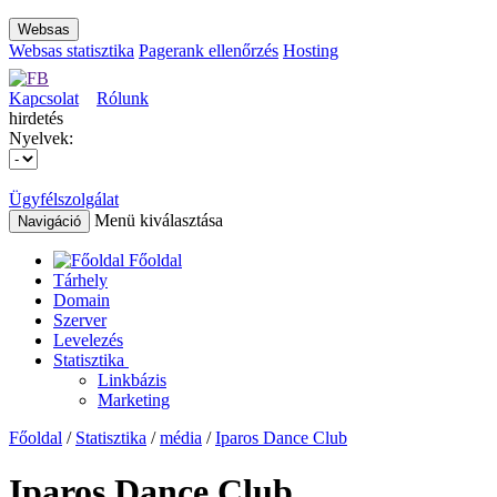
Websas
Websas statisztika
Pagerank ellenőrzés
Hosting
Kapcsolat
Rólunk
hirdetés
Nyelvek:
Ügyfélszolgálat
Menü kiválasztása
Navigáció
Főoldal
Tárhely
Domain
Szerver
Levelezés
Statisztika
Linkbázis
Marketing
Főoldal
/
Statisztika
/
média
/
Iparos Dance Club
Iparos Dance Club