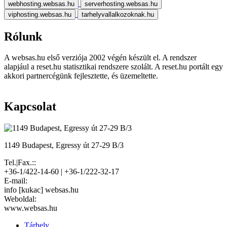
webhosting.websas.hu
serverhosting.websas.hu
viphosting.websas.hu
tarhelyvallalkozoknak.hu
Rólunk
A websas.hu első verziója 2002 végén készült el. A rendszer
alapjául a reset.hu statisztikai rendszere szolált. A reset.hu portált egy
akkori partnercégünk fejlesztette, és üzemeltette.
Kapcsolat
1149 Budapest, Egressy út 27-29 B/3
Tel.|Fax.::
+36-1/422-14-60 | +36-1/222-32-17
E-mail:
info [kukac] websas.hu
Weboldal:
www.websas.hu
Tárhely