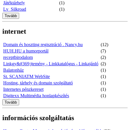
Játéktárhely
(1)
Lv_Silkroad
(1)
Tovább
internet
Domain és hoszting regisztráció . Nancy.hu
(12)
HUH.HU a humorportál
(7)
receptbirodalom
(2)
Linkgy&#369;jtemény - Linkkatalógus - Linkajánló
(2)
Balatonház
(1)
St. SCANIATM WebSite
(1)
Hosting, tárhely és domain szolgáltató
(1)
Internetes pénzkereset
(1)
Digitexx Multimédia honlapkészítés
(1)
Tovább
információs szolgáltatás