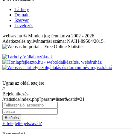
Tárhely
Domain
Szerver
Levelezés
websas.hu © Minden jog fenntartva 2002 - 2026
Adatkezelés nyilvántartási száma: NAIH-89504/2015.
Ugrás az oldal tetejére
//
Bejelentkezés
/statistics/index.php?param=lister&catid=21
Belépés
Elfelejtette jelszavát?