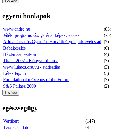
Tovább
egyéni honlapok
www.andre.hu
(83)
Játék, programozás, galéria, képek, viccek
(75)
Adótanácsadás Győr Dr. Horváth Gyula, okleveles ad
(7)
Babakészíés
(6)
Háztartási lexikon
(4)
Thalia 2002 - Könyvelői iroda
(3)
www.lukacs.org.yu - statisztika
(3)
Lélek.lap.hu
(3)
Foundation for Oceans of the Future
(3)
S&S Pallasz 2000
(2)
Tovább
egészségügy
Vertikert
(147)
Terápiás állatok
(4)