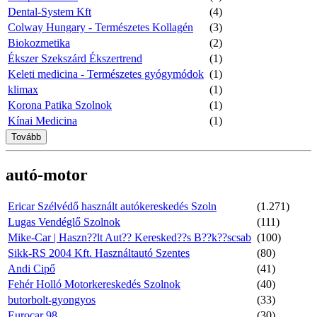
Dental-System Kft
(4)
Colway Hungary - Természetes Kollagén
(3)
Biokozmetika
(2)
Ékszer Szekszárd Ékszertrend
(1)
Keleti medicina - Természetes gyógymódok
(1)
klimax
(1)
Korona Patika Szolnok
(1)
Kínai Medicina
(1)
Tovább
autó-motor
Ericar Szélvédő használt autókereskedés Szoln
(1.271)
Lugas Vendéglő Szolnok
(111)
Mike-Car | Haszn??lt Aut?? Keresked??s B??k??scsab
(100)
Sikk-RS 2004 Kft. Használtautó Szentes
(80)
Andi Cipő
(41)
Fehér Holló Motorkereskedés Szolnok
(40)
butorbolt-gyongyos
(33)
Eurocar 98
(30)