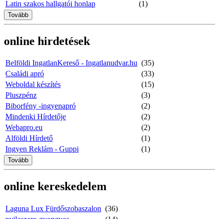
Latin szakos hallgatói honlap
(1)
Tovább
online hirdetések
Belföldi IngatlanKereső - Ingatlanudvar.hu
(35)
Családi apró
(33)
Weboldal készítés
(15)
Pluszpénz
(3)
Biborfény -ingyenapró
(2)
Mindenki Hírdetője
(2)
Webapro.eu
(2)
Alföldi Hírdető
(1)
Ingyen Reklám - Guppi
(1)
Tovább
online kereskedelem
Laguna Lux Fürdőszobaszalon
(36)