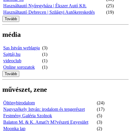
Használtautó Nyíregyháza | Ékszer Autó Kft.
(25)
Használtautó Debrecen | Szilágyi Autókereskedés
(19)
Tovább
média
Sas István weblapja
(3)
Sajttáj.hu
(1)
videoclub
(1)
Online sorozatok
(1)
Tovább
művészet, zene
Öltönybirodalom
(24)
Nagyszékely István: irodalom és tengerészet
(17)
Festmény Galéria Szolnok
(5)
Balaton M. & K. Amat?r M?vészeti Egyesület
(3)
Moonka lap
(2)