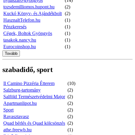
nyilaszaro-gyongyos
(14)
tozsdemilliomos.hupont.hu
(2)
Kuckó Könyv- és Ajándékbolt
(2)
HasznaltTelefon.hu
(1)
Pénzkeresés
(1)
Cégek, Boltok Gyöngyös
(1)
tasakok.nancy.hu
(1)
Eurocoinshop.hu
(1)
Tovább
szabadidő, sport
Il Camino Pizzéria Étterem
(10)
Salzburg-tartomány
(2)
Salföld Természetvédelmi Major
(2)
Apartmanlipot.hu
(2)
Sport
(2)
Ravasztavasz
(2)
Quad bérlés és Quad kölcsönzés
(2)
athe.freewb.hu
(1)