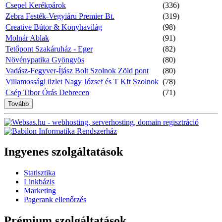
Csepel Kerékpárok
(336)
Zebra Festék-Vegyiáru Premier Bt.
(319)
Creative Bútor & Konyhavilág
(98)
Molnár Ablak
(91)
Tetőpont Szakáruház - Eger
(82)
Növénypatika Gyöngyös
(80)
Vadász-Fegyver-Íjász Bolt Szolnok Zöld pont
(80)
Villamossági üzlet Nagy József és T Kft Szolnok
(78)
Csép Tibor Órás Debrecen
(71)
Tovább
Ingyenes szolgáltatások
Statisztika
Linkbázis
Marketing
Pagerank ellenőrzés
Prémium szolgáltatások