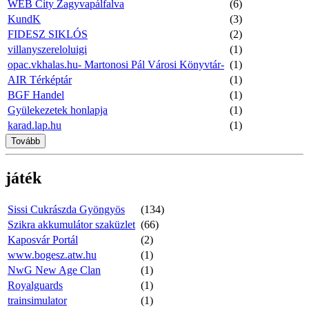
WEB City Zagyvapálfalva
(6)
KundK
(3)
FIDESZ SIKLÓS
(2)
villanyszereloluigi
(1)
opac.vkhalas.hu- Martonosi Pál Városi Könyvtár-
(1)
AIR Térképtár
(1)
BGF Handel
(1)
Gyülekezetek honlapja
(1)
karad.lap.hu
(1)
Tovább
játék
Sissi Cukrászda Gyöngyös
(134)
Szikra akkumulátor szaküzlet
(66)
Kaposvár Portál
(2)
www.bogesz.atw.hu
(1)
NwG New Age Clan
(1)
Royalguards
(1)
trainsimulator
(1)