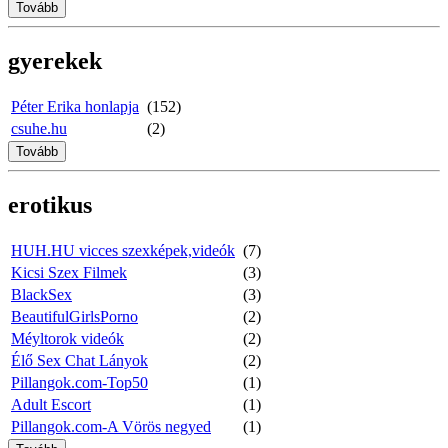
Tovább
gyerekek
Péter Erika honlapja
(152)
csuhe.hu
(2)
Tovább
erotikus
HUH.HU vicces szexképek,videók
(7)
Kicsi Szex Filmek
(3)
BlackSex
(3)
BeautifulGirlsPorno
(2)
Méyltorok videók
(2)
Élő Sex Chat Lányok
(2)
Pillangok.com-Top50
(1)
Adult Escort
(1)
Pillangok.com-A Vörös negyed
(1)