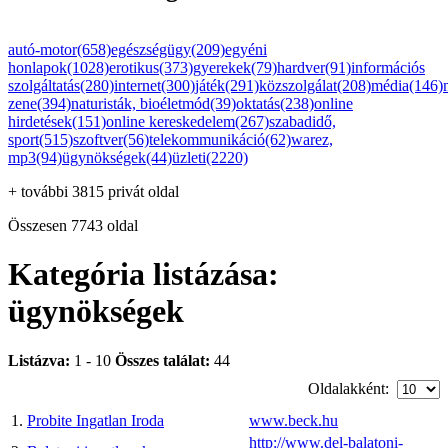
autó-motor(658)
egészségügy(209)
egyéni
honlapok(1028)
erotikus(373)
gyerekek(79)
hardver(91)
információs
szolgáltatás(280)
internet(300)
játék(291)
közszolgálat(208)
média(146)
zene(394)
naturisták, bioéletmód(39)
oktatás(238)
online
hirdetések(151)
online kereskedelem(267)
szabadidő,
sport(515)
szoftver(56)
telekommunikáció(62)
warez,
mp3(94)
ügynökségek(44)
üzleti(2220)
+ további 3815 privát oldal
Összesen 7743 oldal
Kategória listázása:
ügynökségek
Listázva:
1 - 10
Összes találat:
44
Oldalakként:
1.
Probite Ingatlan Iroda
www.beck.hu
http://www.del-balatoni-