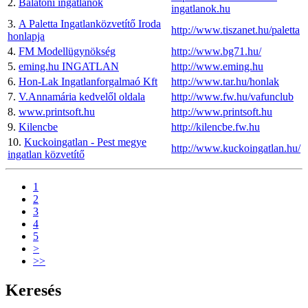
2.
Balatoni ingatlanok
ingatlanok.hu
3.
A Paletta Ingatlanközvetítő Iroda
http://www.tiszanet.hu/paletta
honlapja
4.
FM Modellügynökség
http://www.bg71.hu/
5.
eming.hu INGATLAN
http://www.eming.hu
6.
Hon-Lak Ingatlanforgalmaó Kft
http://www.tar.hu/honlak
7.
V.Annamária kedvelől oldala
http://www.fw.hu/vafunclub
8.
www.printsoft.hu
http://www.printsoft.hu
9.
Kilencbe
http://kilencbe.fw.hu
10.
Kuckoingatlan - Pest megye
http://www.kuckoingatlan.hu/
ingatlan közvetítő
1
2
3
4
5
>
>>
Keresés