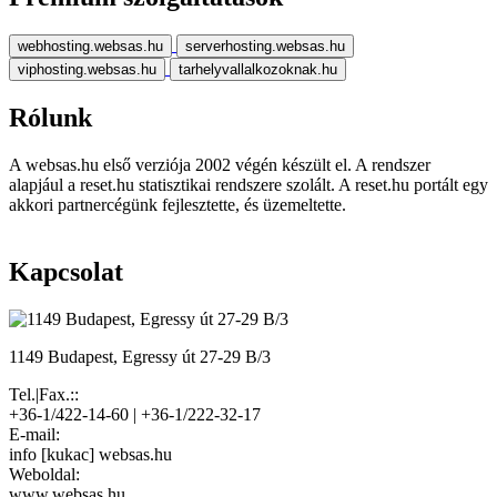
webhosting.websas.hu
serverhosting.websas.hu
viphosting.websas.hu
tarhelyvallalkozoknak.hu
Rólunk
A websas.hu első verziója 2002 végén készült el. A rendszer
alapjául a reset.hu statisztikai rendszere szolált. A reset.hu portált egy
akkori partnercégünk fejlesztette, és üzemeltette.
Kapcsolat
1149 Budapest, Egressy út 27-29 B/3
Tel.|Fax.::
+36-1/422-14-60 | +36-1/222-32-17
E-mail:
info [kukac] websas.hu
Weboldal:
www.websas.hu