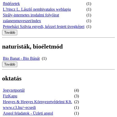
fbidézetek
(1)
L?rincz L. László nemhivatalos weblapja
(1)
Sirály-internetes irodalmi folyóirat
(1)
zalanepmuveszet/index
(1)
Petneházi Szilvia egyedi, kézzel festett üvegképei
(1)
Tovább
naturisták, bioéletmód
Bio Banat - Bio Bánát
(1)
Tovább
oktatás
Jegyzetportál
(4)
FizKapu
(3)
Hegyes & Hegyes Környezetvédelmi Kft.
(2)
www.c3.hu/~ecsedi
(1)
Angol feladatok - Üzleti angol
(1)