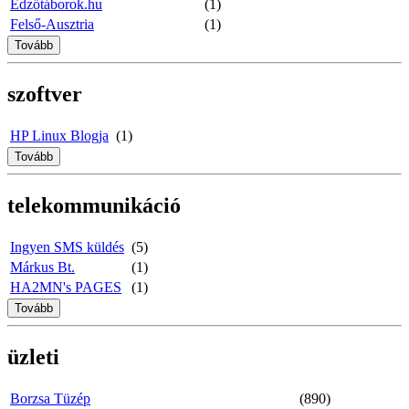
Edzőtáborok.hu
(1)
Felső-Ausztria
(1)
Tovább
szoftver
HP Linux Blogja
(1)
Tovább
telekommunikáció
Ingyen SMS küldés
(5)
Márkus Bt.
(1)
HA2MN's PAGES
(1)
Tovább
üzleti
Borzsa Tüzép
(890)