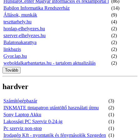
HungaroCenter Magyar információs és reklámportál l
(86)
Babilon Informatika Rendszerház
(14)
Állások, munkák
(9)
teszttarhely.hu
(4)
honlap-elhelyezes.hu
(2)
szerver-elhelyezes.hu
(2)
Balatonakarattya
(2)
linkbazis
(2)
Gyor.lap.hu
(2)
weboldalkarbantartas.hu - tartalom aktualizálás
(2)
Tovább
hardver
Számítógépbazár
(3)
INKMATE tintapatron utántöltő használati útmu
(2)
Sony Laptop Akku
(1)
Lakossági PC Szerviz 0-24-ig
(1)
Pc szerviz non-stop
(1)
Irodagép Kft - nyomtatók és fénymásolók Szegeden
(1)