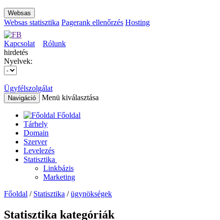
Websas
Websas statisztika
Pagerank ellenőrzés
Hosting
Kapcsolat
Rólunk
hirdetés
Nyelvek:
Ügyfélszolgálat
Menü kiválasztása
Navigáció
Főoldal
Tárhely
Domain
Szerver
Levelezés
Statisztika
Linkbázis
Marketing
Főoldal
/
Statisztika
/
ügynökségek
Statisztika kategóriák