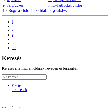
9.
FartFucker
http://fartfucker.uw.hu
10.
Bogcsab Jóbarátok oldala
bogcsab.fw.hu
1
2
3
4
5
>
>>
Keresés
Keresés a regisztrált oldalak nevében és leirásában
Fizetett
hirdetések