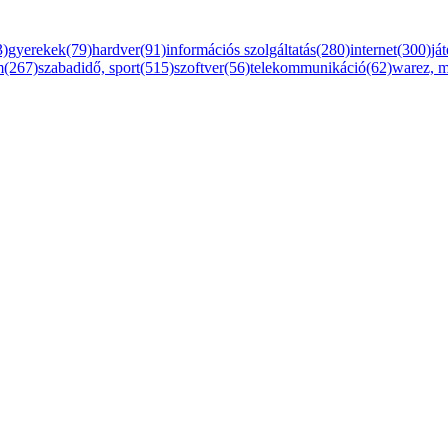
3)
gyerekek(79)
hardver(91)
információs szolgáltatás(280)
internet(300)
já
m(267)
szabadidő, sport(515)
szoftver(56)
telekommunikáció(62)
warez, 