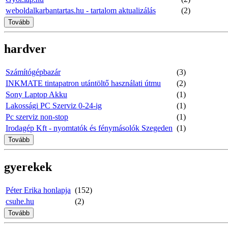
weboldalkarbantartas.hu - tartalom aktualizálás
(2)
Tovább
hardver
Számítógépbazár
(3)
INKMATE tintapatron utántöltő használati útmu
(2)
Sony Laptop Akku
(1)
Lakossági PC Szerviz 0-24-ig
(1)
Pc szerviz non-stop
(1)
Irodagép Kft - nyomtatók és fénymásolók Szegeden
(1)
Tovább
gyerekek
Péter Erika honlapja
(152)
csuhe.hu
(2)
Tovább