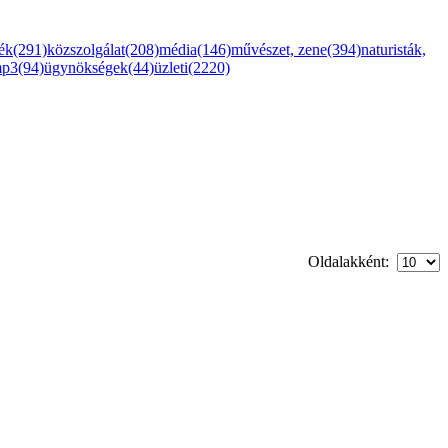
ték(291)
közszolgálat(208)
média(146)
művészet, zene(394)
naturisták,
mp3(94)
ügynökségek(44)
üzleti(2220)
Oldalakként: