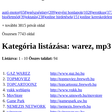
autó-motor(658)
egészségügy(209)
egyéni honlapok(1028)
erotikus(37
bioéletmód(39)
oktatás(238)
online hirdetések(151)
online kereskedele
+ további 3815 privát oldal
Összesen 7743 oldal
Kategória listázása: warez, mp3
Listázva:
1 - 10
Összes találat:
94
1.
GAZ WAREZ
http://www.gaz.hq.hu
2.
TOPMOVIEZ
http://topmoviez.freeweb.hu
3.
TOPCARTOONZ
http://topcartoonz.freeweb.hu
4.
vukk weblapja
http://www.vukk.hu
5.
MovStore
http://www.smsweb.hu/movstore
6.
Game Park
http://gamespark.uw.hu
7.
NEMEZIS NETWORK
http://nemezis.freeweb.hu
8.
wipeover
http://wipeover.uw.hu