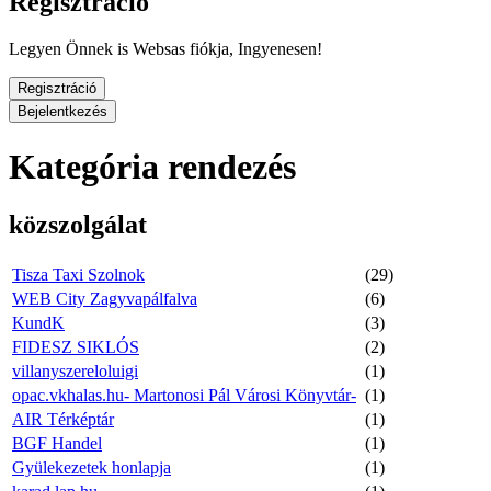
Regisztráció
Legyen Önnek is Websas fiókja, Ingyenesen!
Regisztráció
Bejelentkezés
Kategória rendezés
közszolgálat
Tisza Taxi Szolnok
(29)
WEB City Zagyvapálfalva
(6)
KundK
(3)
FIDESZ SIKLÓS
(2)
villanyszereloluigi
(1)
opac.vkhalas.hu- Martonosi Pál Városi Könyvtár-
(1)
AIR Térképtár
(1)
BGF Handel
(1)
Gyülekezetek honlapja
(1)