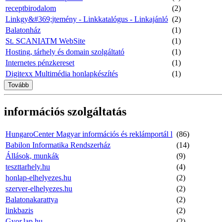
receptbirodalom
(2)
Linkgy&#369;jtemény - Linkkatalógus - Linkajánló
(2)
Balatonház
(1)
St. SCANIATM WebSite
(1)
Hosting, tárhely és domain szolgáltató
(1)
Internetes pénzkereset
(1)
Digitexx Multimédia honlapkészítés
(1)
Tovább
információs szolgáltatás
HungaroCenter Magyar információs és reklámportál l
(86)
Babilon Informatika Rendszerház
(14)
Állások, munkák
(9)
teszttarhely.hu
(4)
honlap-elhelyezes.hu
(2)
szerver-elhelyezes.hu
(2)
Balatonakarattya
(2)
linkbazis
(2)
Gyor.lap.hu
(2)