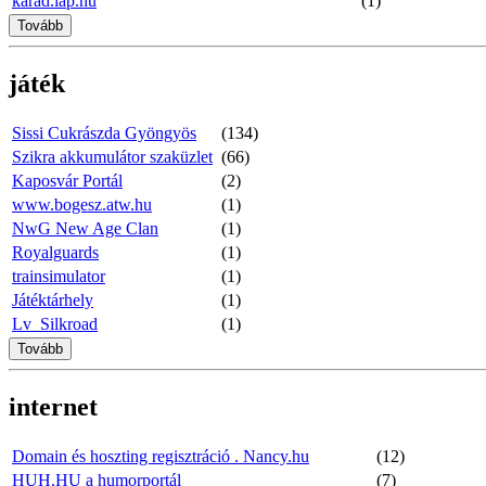
karad.lap.hu
(1)
Tovább
játék
Sissi Cukrászda Gyöngyös
(134)
Szikra akkumulátor szaküzlet
(66)
Kaposvár Portál
(2)
www.bogesz.atw.hu
(1)
NwG New Age Clan
(1)
Royalguards
(1)
trainsimulator
(1)
Játéktárhely
(1)
Lv_Silkroad
(1)
Tovább
internet
Domain és hoszting regisztráció . Nancy.hu
(12)
HUH.HU a humorportál
(7)