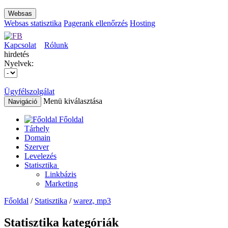
Websas
Websas statisztika
Pagerank ellenőrzés
Hosting
Kapcsolat
Rólunk
hirdetés
Nyelvek:
Ügyfélszolgálat
Menü kiválasztása
Navigáció
Főoldal
Tárhely
Domain
Szerver
Levelezés
Statisztika
Linkbázis
Marketing
Főoldal
/
Statisztika
/
warez, mp3
Statisztika kategóriák