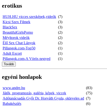
erotikus
HUH.HU vicces szexképek,videók
(7)
Kicsi Szex Filmek
(3)
BlackSex
(3)
BeautifulGirlsPorno
(2)
Méyltorok videók
(2)
Élő Sex Chat Lányok
(2)
Pillangok.com-Top50
(1)
Adult Escort
(1)
Pillangok.com-A Vörös negyed
(1)
Tovább
egyéni honlapok
www.andre.hu
(83)
Játék, programozás, galéria, képek, viccek
(75)
Adótanácsadás Győr Dr. Horváth Gyula, okleveles ad
(7)
Babakészíés
(6)