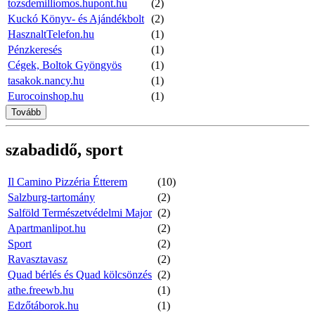
tozsdemilliomos.hupont.hu
(2)
Kuckó Könyv- és Ajándékbolt
(2)
HasznaltTelefon.hu
(1)
Pénzkeresés
(1)
Cégek, Boltok Gyöngyös
(1)
tasakok.nancy.hu
(1)
Eurocoinshop.hu
(1)
Tovább
szabadidő, sport
Il Camino Pizzéria Étterem
(10)
Salzburg-tartomány
(2)
Salföld Természetvédelmi Major
(2)
Apartmanlipot.hu
(2)
Sport
(2)
Ravasztavasz
(2)
Quad bérlés és Quad kölcsönzés
(2)
athe.freewb.hu
(1)
Edzőtáborok.hu
(1)