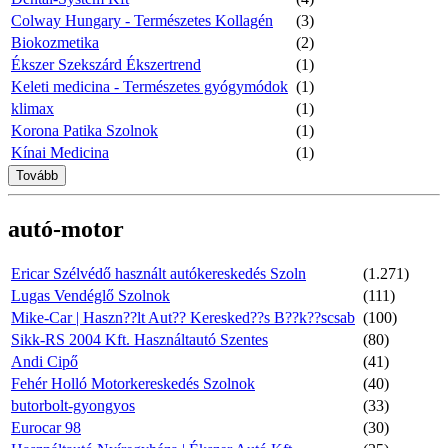
Colway Hungary - Természetes Kollagén
(3)
Biokozmetika
(2)
Ékszer Szekszárd Ékszertrend
(1)
Keleti medicina - Természetes gyógymódok
(1)
klimax
(1)
Korona Patika Szolnok
(1)
Kínai Medicina
(1)
Tovább
autó-motor
Ericar Szélvédő használt autókereskedés Szoln
(1.271)
Lugas Vendéglő Szolnok
(111)
Mike-Car | Haszn??lt Aut?? Keresked??s B??k??scsab
(100)
Sikk-RS 2004 Kft. Használtautó Szentes
(80)
Andi Cipő
(41)
Fehér Holló Motorkereskedés Szolnok
(40)
butorbolt-gyongyos
(33)
Eurocar 98
(30)