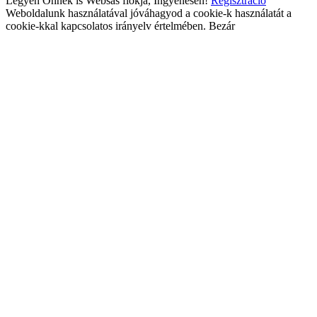
Legyen Önnek is Websas fiókja, Ingyenesen!
Regisztráció
Weboldalunk használatával jóváhagyod a cookie-k használatát a
cookie-kkal kapcsolatos irányelv értelmében.
Bezár