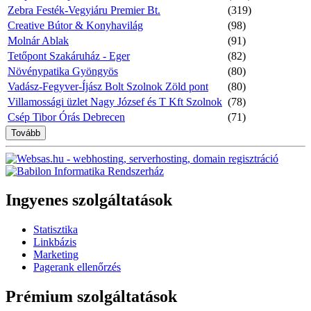
Zebra Festék-Vegyiáru Premier Bt.
(319)
Creative Bútor & Konyhavilág
(98)
Molnár Ablak
(91)
Tetőpont Szakáruház - Eger
(82)
Növénypatika Gyöngyös
(80)
Vadász-Fegyver-Íjász Bolt Szolnok Zöld pont
(80)
Villamossági üzlet Nagy József és T Kft Szolnok
(78)
Csép Tibor Órás Debrecen
(71)
Tovább
Ingyenes szolgáltatások
Statisztika
Linkbázis
Marketing
Pagerank ellenőrzés
Prémium szolgáltatások