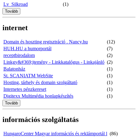
Lv_Silkroad
(1)
Tovább
internet
Domain és hoszting regisztráció . Nancy.hu
(12)
HUH.HU a humorportál
(7)
receptbirodalom
(2)
Linkgy&#369;jtemény - Linkkatalógus - Linkajánló
(2)
Balatonház
(1)
St. SCANIATM WebSite
(1)
Hosting, tárhely és domain szolgáltató
(1)
Internetes pénzkereset
(1)
Digitexx Multimédia honlapkészítés
(1)
Tovább
információs szolgáltatás
HungaroCenter Magyar információs és reklámportál l
(86)