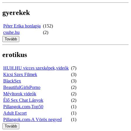
gyerekek
Péter Erika honlapja
(152)
csuhe.hu
(2)
Tovább
erotikus
HUH.HU vicces szexképek,videók
(7)
Kicsi Szex Filmek
(3)
BlackSex
(3)
BeautifulGirlsPorno
(2)
Méyltorok videók
(2)
Élő Sex Chat Lányok
(2)
Pillangok.com-Top50
(1)
Adult Escort
(1)
Pillangok.com-A Vörös negyed
(1)
Tovább