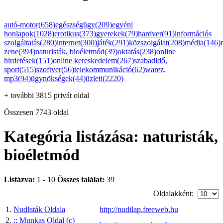
autó-motor(658)
egészségügy(209)
egyéni
honlapok(1028)
erotikus(373)
gyerekek(79)
hardver(91)
információs
szolgáltatás(280)
internet(300)
játék(291)
közszolgálat(208)
média(146)
zene(394)
naturisták, bioéletmód(39)
oktatás(238)
online
hirdetések(151)
online kereskedelem(267)
szabadidő,
sport(515)
szoftver(56)
telekommunikáció(62)
warez,
mp3(94)
ügynökségek(44)
üzleti(2220)
+ további 3815 privát oldal
Összesen 7743 oldal
Kategória listázása: naturisták,
bioéletmód
Listázva:
1 - 10
Összes találat:
39
Oldalakként:
1.
NudIsták Oldala
http://nudilap.freeweb.hu
2.
:: Munkas Oldal (c)