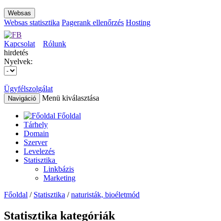
Websas
Websas statisztika
Pagerank ellenőrzés
Hosting
Kapcsolat
Rólunk
hirdetés
Nyelvek:
Ügyfélszolgálat
Menü kiválasztása
Navigáció
Főoldal
Tárhely
Domain
Szerver
Levelezés
Statisztika
Linkbázis
Marketing
Főoldal
/
Statisztika
/
naturisták, bioéletmód
Statisztika kategóriák