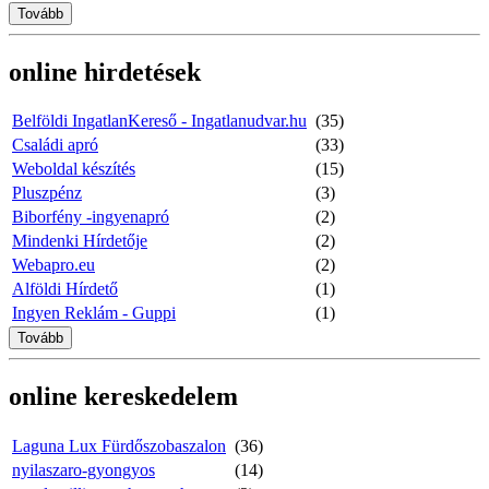
Tovább
online hirdetések
Belföldi IngatlanKereső - Ingatlanudvar.hu
(35)
Családi apró
(33)
Weboldal készítés
(15)
Pluszpénz
(3)
Biborfény -ingyenapró
(2)
Mindenki Hírdetője
(2)
Webapro.eu
(2)
Alföldi Hírdető
(1)
Ingyen Reklám - Guppi
(1)
Tovább
online kereskedelem
Laguna Lux Fürdőszobaszalon
(36)
nyilaszaro-gyongyos
(14)