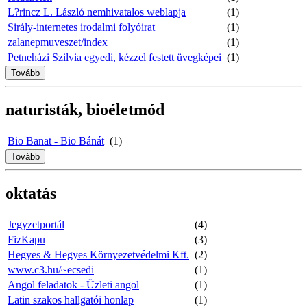
L?rincz L. László nemhivatalos weblapja
(1)
Sirály-internetes irodalmi folyóirat
(1)
zalanepmuveszet/index
(1)
Petneházi Szilvia egyedi, kézzel festett üvegképei
(1)
Tovább
naturisták, bioéletmód
Bio Banat - Bio Bánát
(1)
Tovább
oktatás
Jegyzetportál
(4)
FizKapu
(3)
Hegyes & Hegyes Környezetvédelmi Kft.
(2)
www.c3.hu/~ecsedi
(1)
Angol feladatok - Üzleti angol
(1)
Latin szakos hallgatói honlap
(1)