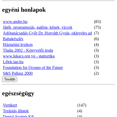
egyéni honlapok
www.andre.hu
(83)
Játék, programozás, galéria, képek, viccek
(75)
Adótanácsadás Győr Dr. Horváth Gyula, okleveles ad
(7)
Babakészíés
(6)
Háztartási lexikon
(4)
Thalia 2002 - Könyvelői iroda
(3)
www.lukacs.org.yu - statisztika
(3)
Lélek.lap.hu
(3)
Foundation for Oceans of the Future
(3)
S&S Pallasz 2000
(2)
Tovább
egészségügy
Vertikert
(147)
Terápiás állatok
(4)
Dental-System Kft
(4)