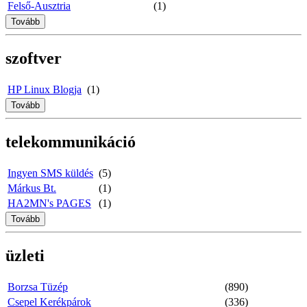
Felső-Ausztria
(1)
Tovább
szoftver
HP Linux Blogja
(1)
Tovább
telekommunikáció
Ingyen SMS küldés
(5)
Márkus Bt.
(1)
HA2MN's PAGES
(1)
Tovább
üzleti
Borzsa Tüzép
(890)
Csepel Kerékpárok
(336)