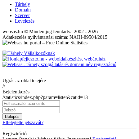
Tárhely
Domain
Szerver
Levelezés
websas.hu © Minden jog fenntartva 2002 - 2026
Adatkezelés nyilvántartási száma: NAIH-89504/2015.
Ugrás az oldal tetejére
//
Bejelentkezés
/statistics/index.php?param=lister&catid=13
Belépés
Elfelejtette jelszavát?
Regisztráció