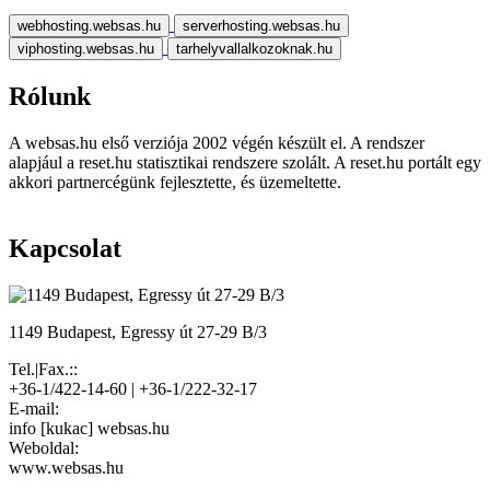
webhosting.websas.hu
serverhosting.websas.hu
viphosting.websas.hu
tarhelyvallalkozoknak.hu
Rólunk
A websas.hu első verziója 2002 végén készült el. A rendszer
alapjául a reset.hu statisztikai rendszere szolált. A reset.hu portált egy
akkori partnercégünk fejlesztette, és üzemeltette.
Kapcsolat
1149 Budapest, Egressy út 27-29 B/3
Tel.|Fax.::
+36-1/422-14-60 | +36-1/222-32-17
E-mail:
info [kukac] websas.hu
Weboldal:
www.websas.hu