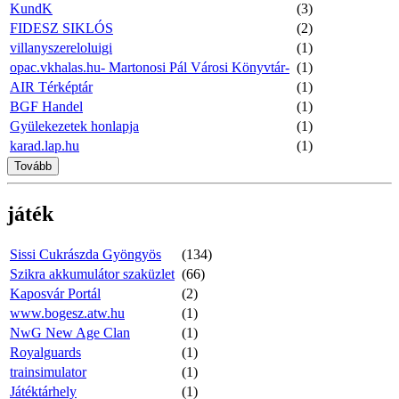
KundK
(3)
FIDESZ SIKLÓS
(2)
villanyszereloluigi
(1)
opac.vkhalas.hu- Martonosi Pál Városi Könyvtár-
(1)
AIR Térképtár
(1)
BGF Handel
(1)
Gyülekezetek honlapja
(1)
karad.lap.hu
(1)
Tovább
játék
Sissi Cukrászda Gyöngyös
(134)
Szikra akkumulátor szaküzlet
(66)
Kaposvár Portál
(2)
www.bogesz.atw.hu
(1)
NwG New Age Clan
(1)
Royalguards
(1)
trainsimulator
(1)
Játéktárhely
(1)