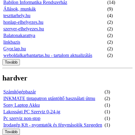
Babilon Informatika Rendszerház
(14)
Állások, munkák
(9)
teszttarhely.hu
(4)
honlap-elhelyezes.hu
(2)
szerver-elhelyezes.hu
(2)
Balatonakarattya
(2)
linkbazis
(2)
Gyor.lap.hu
(2)
weboldalkarbantartas.hu - tartalom aktualizálás
(2)
Tovább
hardver
Számítógépbazár
(3)
INKMATE tintapatron utántöltő használati útmu
(2)
Sony Laptop Akku
(1)
Lakossági PC Szerviz 0-24-ig
(1)
Pc szerviz non-stop
(1)
Irodagép Kft - nyomtatók és fénymásolók Szegeden
(1)
Tovább