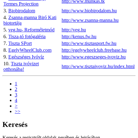
http://www.munkas.tk
Termes Projection
3.
Biobirodalom
http://www.biobirodalom.hu
4.
Zsanna-manna Biró Kati
http://www.zsanna-manna.hu
biotortája
5.
veg.hu- Reforméletmód
http://veg.hu
6.
Tisza-tó fotógaléria
http://kenus.fw.hu
7.
Tiszta SPort
http://www.tisztasport.fw.hu
8.
EgelyWheelClub.com
http://egelywheelclub.freebase.hu
9.
Egészséges Ivóvíz
http://www.egeszseges-ivoviz.hu
10.
Tiszta ivóvizet
http://www.tisztaivoviz.hu/index.html
otthonába!
1
2
3
4
>
>>
Keresés
Keresés a regisztrált oldalak nevében és leirásában