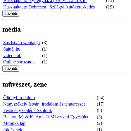
Használtautó Nyíregyháza | Ékszer Autó Kft.
(25)
Használtautó Debrecen | Szilágyi Autókereskedés
(19)
Tovább
média
Sas István weblapja
(3)
Sajttáj.hu
(1)
videoclub
(1)
Online sorozatok
(1)
Tovább
művészet, zene
Öltönybirodalom
(24)
Nagyszékely István: irodalom és tengerészet
(17)
Festmény Galéria Szolnok
(5)
Balaton M. & K. Amat?r M?vészeti Egyesület
(3)
Moonka lap
(2)
fbidézetek
(1)