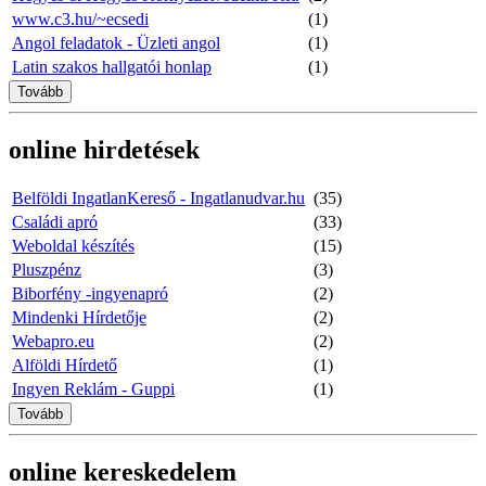
www.c3.hu/~ecsedi
(1)
Angol feladatok - Üzleti angol
(1)
Latin szakos hallgatói honlap
(1)
Tovább
online hirdetések
Belföldi IngatlanKereső - Ingatlanudvar.hu
(35)
Családi apró
(33)
Weboldal készítés
(15)
Pluszpénz
(3)
Biborfény -ingyenapró
(2)
Mindenki Hírdetője
(2)
Webapro.eu
(2)
Alföldi Hírdető
(1)
Ingyen Reklám - Guppi
(1)
Tovább
online kereskedelem