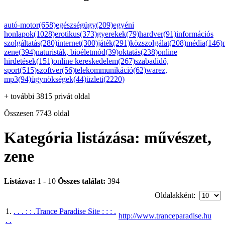
autó-motor(658)
egészségügy(209)
egyéni
honlapok(1028)
erotikus(373)
gyerekek(79)
hardver(91)
információs
szolgáltatás(280)
internet(300)
játék(291)
közszolgálat(208)
média(146)
zene(394)
naturisták, bioéletmód(39)
oktatás(238)
online
hirdetések(151)
online kereskedelem(267)
szabadidő,
sport(515)
szoftver(56)
telekommunikáció(62)
warez,
mp3(94)
ügynökségek(44)
üzleti(2220)
+ további 3815 privát oldal
Összesen 7743 oldal
Kategória listázása: művészet,
zene
Listázva:
1 - 10
Összes találat:
394
Oldalakként:
1.
. . . : : .Trance Paradise Site : : : .
http://www.tranceparadise.hu
. .