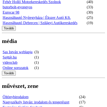
Fehér Holló Motorkereskedés Szolnok
(40)
butorbolt-gyongyos
(33)
Eurocar 98
(30)
Használtautó Nyíregyháza | Ékszer Autó Kft.
(25)
Használtautó Debrecen | Szilágyi Autókereskedés
(19)
Tovább
média
Sas István weblapja
(3)
Sajttáj.hu
(1)
videoclub
(1)
Online sorozatok
(1)
Tovább
művészet, zene
Öltönybirodalom
(24)
Nagyszékely István: irodalom és tengerészet
(17)