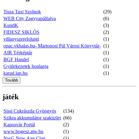
Tisza Taxi Szolnok
(29)
WEB City Zagyvapálfalva
(6)
KundK
(3)
FIDESZ SIKLÓS
(2)
villanyszereloluigi
(1)
opac.vkhalas.hu- Martonosi Pál Városi Könyvtár-
(1)
AIR Térképtár
(1)
BGF Handel
(1)
Gyülekezetek honlapja
(1)
karad.lap.hu
(1)
Tovább
játék
Sissi Cukrászda Gyöngyös
(134)
Szikra akkumulátor szaküzlet
(66)
Kaposvár Portál
(2)
www.bogesz.atw.hu
(1)
NwG New Age Clan
(1)