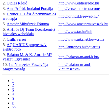
2.
Oldies Rádió
http://www.oldiesradio.hu
3.
Amat?r Írók Irodalmi Portálja
http://verseim.netrera.com/
4.
L?rincz L. László nemhivatalos
http://lorinczl.freeweb.hu/
weblapja
5.
Amatõr Mûvészek Fóruma
http://www.amatormuveszek.hu
6.
A Hírös Dj-Team (Kecskemét)
http://www.tar.hu/hdt
hivatalos weboldala
7.
Csilla versei
http://www.ajkanet.hu/~csilla
8.
AQUARIUS progresszív
http://antropos.hu/aquarius
elektro rock
9.
Balaton M. & K. Amat?r M?
http://balaton-m-and-k.hu/
vészeti Egyesület
10.
14. Nemzetek Fesztiválja
http://balaton-m-and-
Magyarország
k.hu/fesztival/
1
2
3
4
5
>
>>