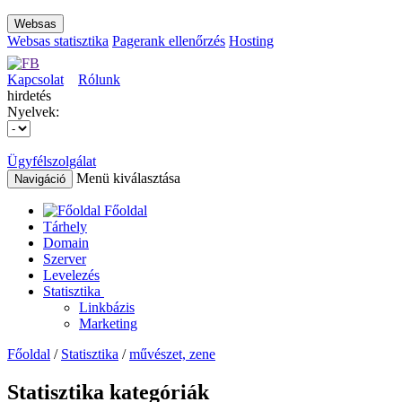
Websas
Websas statisztika
Pagerank ellenőrzés
Hosting
Kapcsolat
Rólunk
hirdetés
Nyelvek:
Ügyfélszolgálat
Menü kiválasztása
Navigáció
Főoldal
Tárhely
Domain
Szerver
Levelezés
Statisztika
Linkbázis
Marketing
Főoldal
/
Statisztika
/
művészet, zene
Statisztika kategóriák