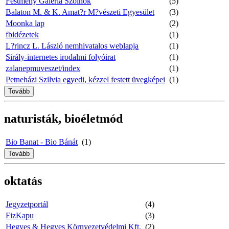
Festmény Galéria Szolnok
(5)
Balaton M. & K. Amat?r M?vészeti Egyesület
(3)
Moonka lap
(2)
fbidézetek
(1)
L?rincz L. László nemhivatalos weblapja
(1)
Sirály-internetes irodalmi folyóirat
(1)
zalanepmuveszet/index
(1)
Petneházi Szilvia egyedi, kézzel festett üvegképei
(1)
Tovább
naturisták, bioéletmód
Bio Banat - Bio Bánát
(1)
Tovább
oktatás
Jegyzetportál
(4)
FizKapu
(3)
Hegyes & Hegyes Környezetvédelmi Kft.
(2)