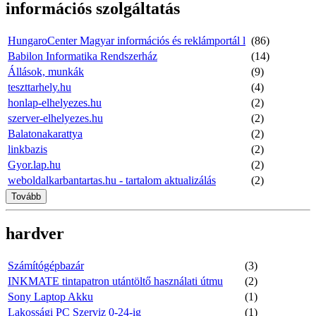
információs szolgáltatás
HungaroCenter Magyar információs és reklámportál l
(86)
Babilon Informatika Rendszerház
(14)
Állások, munkák
(9)
teszttarhely.hu
(4)
honlap-elhelyezes.hu
(2)
szerver-elhelyezes.hu
(2)
Balatonakarattya
(2)
linkbazis
(2)
Gyor.lap.hu
(2)
weboldalkarbantartas.hu - tartalom aktualizálás
(2)
Tovább
hardver
Számítógépbazár
(3)
INKMATE tintapatron utántöltő használati útmu
(2)
Sony Laptop Akku
(1)
Lakossági PC Szerviz 0-24-ig
(1)