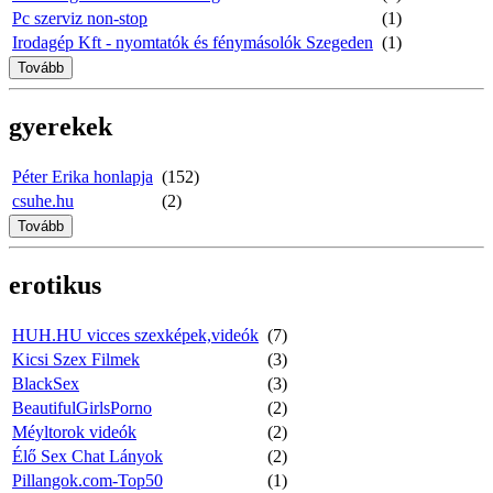
Pc szerviz non-stop
(1)
Irodagép Kft - nyomtatók és fénymásolók Szegeden
(1)
Tovább
gyerekek
Péter Erika honlapja
(152)
csuhe.hu
(2)
Tovább
erotikus
HUH.HU vicces szexképek,videók
(7)
Kicsi Szex Filmek
(3)
BlackSex
(3)
BeautifulGirlsPorno
(2)
Méyltorok videók
(2)
Élő Sex Chat Lányok
(2)
Pillangok.com-Top50
(1)