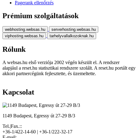
Pagerank ellenőrzés
Prémium szolgáltatások
webhosting.websas.hu
serverhosting.websas.hu
viphosting.websas.hu
tarhelyvallalkozoknak.hu
Rólunk
A websas.hu első verziója 2002 végén készült el. A rendszer
alapjául a reset.hu statisztikai rendszere szolált. A reset.hu portált egy
akkori partnercégünk fejlesztette, és üzemeltette.
Kapcsolat
1149 Budapest, Egressy út 27-29 B/3
Tel.|Fax.::
+36-1/422-14-60 | +36-1/222-32-17
E-mail: