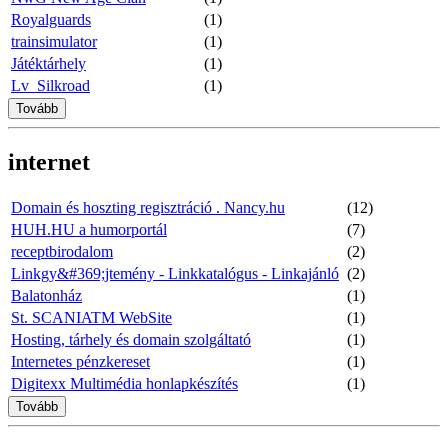
Royalguards
(1)
trainsimulator
(1)
Játéktárhely
(1)
Lv_Silkroad
(1)
Tovább
internet
Domain és hoszting regisztráció . Nancy.hu
(12)
HUH.HU a humorportál
(7)
receptbirodalom
(2)
Linkgy&#369;jtemény - Linkkatalógus - Linkajánló
(2)
Balatonház
(1)
St. SCANIATM WebSite
(1)
Hosting, tárhely és domain szolgáltató
(1)
Internetes pénzkereset
(1)
Digitexx Multimédia honlapkészítés
(1)
Tovább