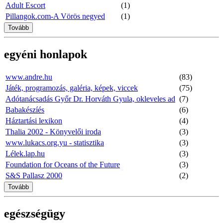
Adult Escort
(1)
Pillangok.com-A Vörös negyed
(1)
Tovább
egyéni honlapok
www.andre.hu
(83)
Játék, programozás, galéria, képek, viccek
(75)
Adótanácsadás Győr Dr. Horváth Gyula, okleveles ad
(7)
Babakészíés
(6)
Háztartási lexikon
(4)
Thalia 2002 - Könyvelői iroda
(3)
www.lukacs.org.yu - statisztika
(3)
Lélek.lap.hu
(3)
Foundation for Oceans of the Future
(3)
S&S Pallasz 2000
(2)
Tovább
egészségügy