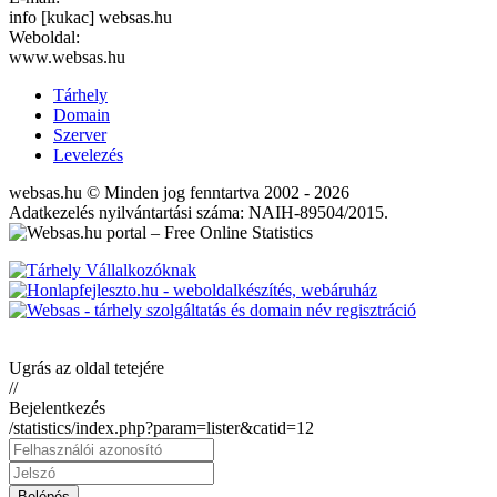
info [kukac] websas.hu
Weboldal:
www.websas.hu
Tárhely
Domain
Szerver
Levelezés
websas.hu © Minden jog fenntartva 2002 - 2026
Adatkezelés nyilvántartási száma: NAIH-89504/2015.
Ugrás az oldal tetejére
//
Bejelentkezés
/statistics/index.php?param=lister&catid=12
Belépés