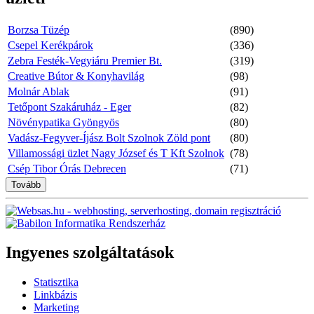
Borzsa Tüzép
(890)
Csepel Kerékpárok
(336)
Zebra Festék-Vegyiáru Premier Bt.
(319)
Creative Bútor & Konyhavilág
(98)
Molnár Ablak
(91)
Tetőpont Szakáruház - Eger
(82)
Növénypatika Gyöngyös
(80)
Vadász-Fegyver-Íjász Bolt Szolnok Zöld pont
(80)
Villamossági üzlet Nagy József és T Kft Szolnok
(78)
Csép Tibor Órás Debrecen
(71)
Tovább
Ingyenes szolgáltatások
Statisztika
Linkbázis
Marketing