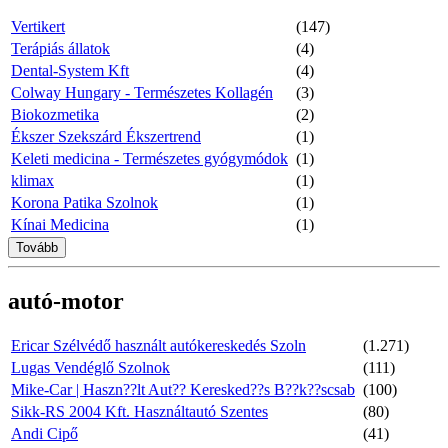
Vertikert
(147)
Terápiás állatok
(4)
Dental-System Kft
(4)
Colway Hungary - Természetes Kollagén
(3)
Biokozmetika
(2)
Ékszer Szekszárd Ékszertrend
(1)
Keleti medicina - Természetes gyógymódok
(1)
klimax
(1)
Korona Patika Szolnok
(1)
Kínai Medicina
(1)
Tovább
autó-motor
Ericar Szélvédő használt autókereskedés Szoln
(1.271)
Lugas Vendéglő Szolnok
(111)
Mike-Car | Haszn??lt Aut?? Keresked??s B??k??scsab
(100)
Sikk-RS 2004 Kft. Használtautó Szentes
(80)
Andi Cipő
(41)