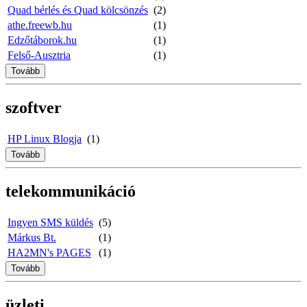
Quad bérlés és Quad kölcsönzés
(2)
athe.freewb.hu
(1)
Edzőtáborok.hu
(1)
Felső-Ausztria
(1)
Tovább
szoftver
HP Linux Blogja
(1)
Tovább
telekommunikáció
Ingyen SMS küldés
(5)
Márkus Bt.
(1)
HA2MN's PAGES
(1)
Tovább
üzleti