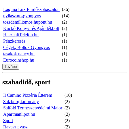
Laguna Lux Fürdőszobaszalon
(36)
nyilaszaro-gyongyos
(14)
tozsdemilliomos.hupont.hu
(2)
Kuckó Könyv- és Ajándékbolt
(2)
HasznaltTelefon.hu
(1)
Pénzkeresés
(1)
Cégek, Boltok Gyöngyös
(1)
tasakok.nancy.hu
(1)
Eurocoinshop.hu
(1)
Tovább
szabadidő, sport
Il Camino Pizzéria Étterem
(10)
Salzburg-tartomány
(2)
Salföld Természetvédelmi Major
(2)
Apartmanlipot.hu
(2)
Sport
(2)
Ravasztavasz
(2)